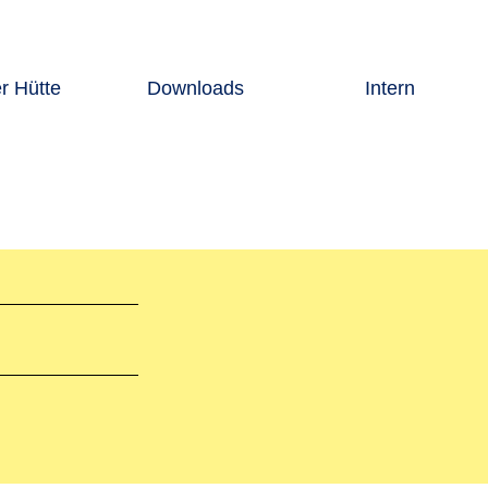
er Hütte
Downloads
Intern
Abstiege
Gebirgsfreund
gung
Übersichtskarte
szeiten
Wege
te
ste