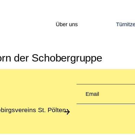
Über uns
Türnitz
Unser Verein
Auf- & 
ltungen
Geschichte
Nächti
horn der Schobergruppe
am unterwegs
Mitglied werden
Öffnung
Kontakt
Preislis
Dienstli
birgsvereins St. Pölten