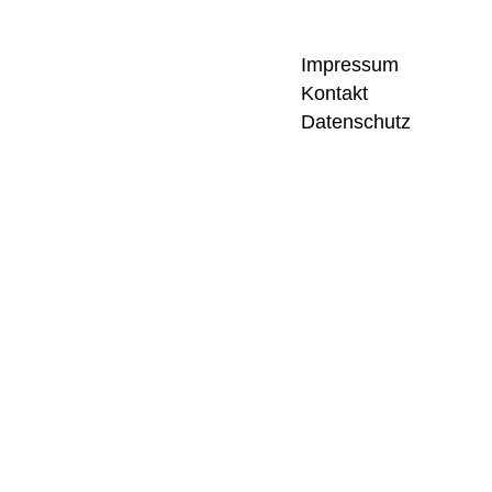
Impres­sum
Kon­takt
Daten­schutz